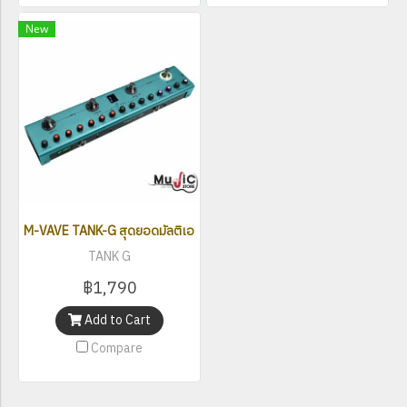
New
M-VAVE TANK-G สุดยอดมัลติเอฟเฟค ฟังชั่นจัดเต็ม
TANK G
฿1,790
Add to Cart
Compare