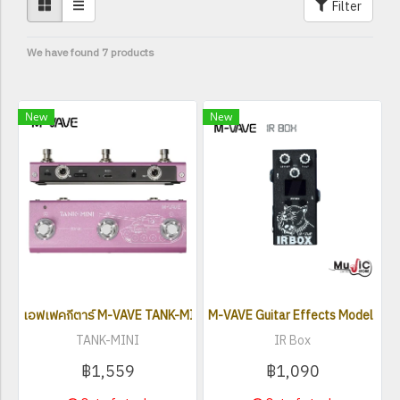
Filter
We have found 7 products
New
New
เอฟเฟคกีตาร์ M-VAVE TANK-MINI
M-VAVE Guitar Effects Model IR 
TANK-MINI
IR Box
฿1,559
฿1,090