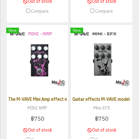
Out of stock
Out of stock
Compare
Compare
New
New
The M-VAVE Mini Amp effect model simulates 9 legendary amps.
Guitar effects M-VAVE model Mini-
MINI AMP
Mini-EFX
฿750
฿750
Out of stock
Out of stock