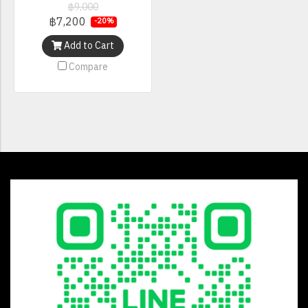
฿9,000
฿7,200
-20%
Add to Cart
Compare