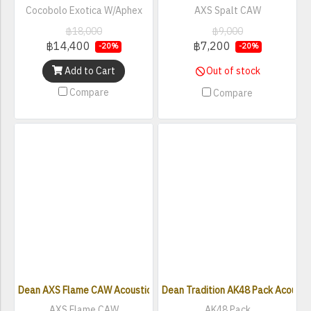
Cocobolo Exotica W/Aphex
AXS Spalt CAW
฿18,000
฿9,000
฿14,400
฿7,200
-20%
-20%
Add to Cart
Out of stock
Compare
Compare
Dean AXS Flame CAW Acoustic Electric Guitar
Dean Tradition AK48 Pack Acoustic
AXS Flame CAW
AK48 Pack