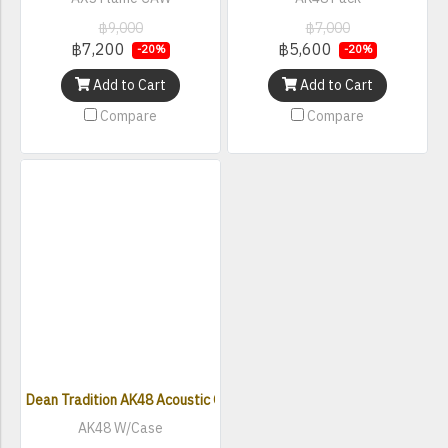
฿9,000
฿7,000
฿7,200
฿5,600
-20%
-20%
Add to Cart
Add to Cart
Compare
Compare
Dean Tradition AK48 Acoustic Guitar W/Case
AK48 W/Case