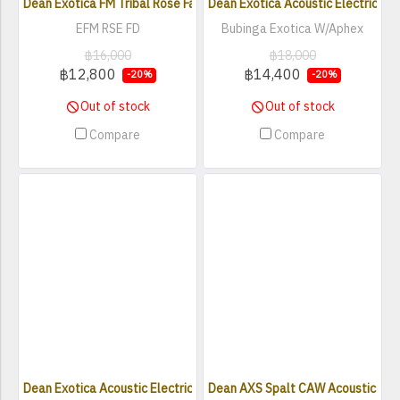
Dean Exotica FM Tribal Rose Faded Denim Acoustic Electric Guitar
Dean Exotica Acoustic Electric G
EFM RSE FD
Bubinga Exotica W/Aphex
฿16,000
฿18,000
฿12,800
฿14,400
-20%
-20%
Out of stock
Out of stock
Compare
Compare
Dean Exotica Acoustic Electric Guitar with Aphex - Cocobolo Wood
Dean AXS Spalt CAW Acoustic Elec