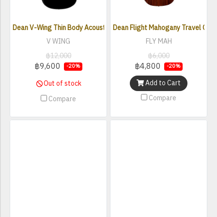
Dean V-Wing Thin Body Acoustic Electric Guitar - Classic Black
Dean Flight Mahogany Travel Gui
V WING
FLY MAH
฿12,000
฿6,000
฿9,600
฿4,800
-20%
-20%
Add to Cart
Out of stock
Compare
Compare