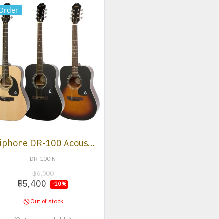
Order
Epiphone DR-100 Acoustic Guitar
DR-100 N
฿6,000
฿5,400
-10%
Out of stock