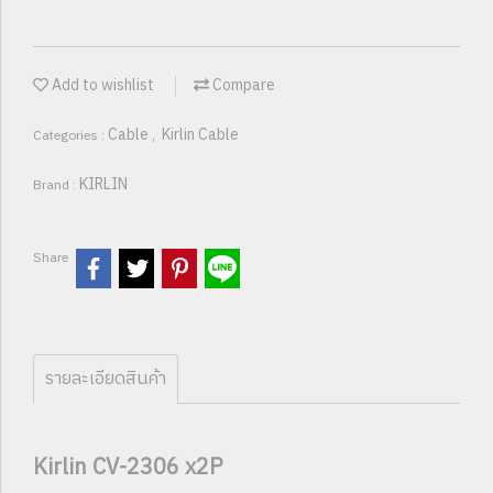
Add to wishlist
Compare
Cable
Kirlin Cable
Categories :
,
KIRLIN
Brand :
Share
รายละเอียดสินค้า
Kirlin CV-2306 x2P