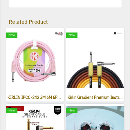
Related Product
New
New
KIRLIN IPCC-242 3M 6M 6Pastel colors
Kirlin Gradient Premium Instrument Cable
New
New