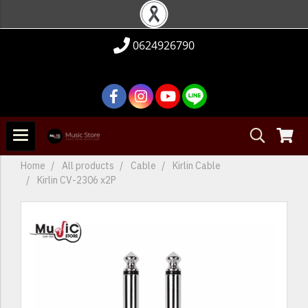
0624926790
Home
All products
Cable
Kirlin Cable
Kirlin CV-2306 x2P