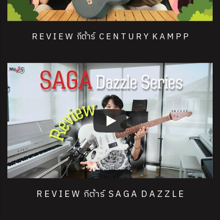
R E V I E W กีต้าร์ C E N T U R Y K A M P P
R E V I E W กีต้าร์ S A G A D A Z Z L E