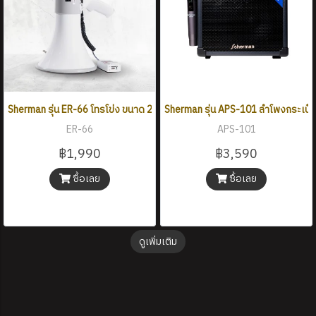
Sherman รุ่น ER-66 โทรโข่ง ขนาด 25 วัตต์ (สูงสุด 50 วัตต์)
Sherman รุ่น APS-101 ลําโพงกระเป๋า
ER-66
APS-101
฿1,990
฿3,590
ซื้อเลย
ซื้อเลย
ดูเพิ่มเติม