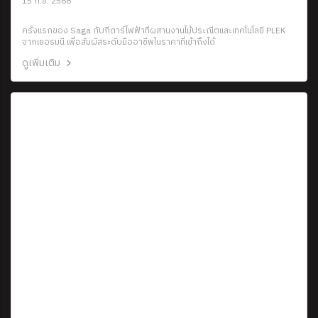
15 ก.ย. 2568
ครั้งแรกของ Saga กับกีตาร์ไฟฟ้าที่ผสานงานไม้ประณีตและเทคโนโลยี PLEK
จากเยอรมนี เพื่อสัมผัสระดับมืออาชีพในราคาที่เข้าถึงได้
ดูเพิ่มเติม