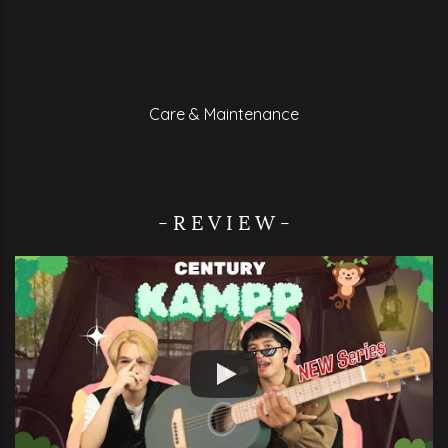
Care & Maintenance
- R E V I E W -