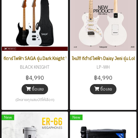
กีตาร์ไฟฟ้า SAGA รุ่น Dark Knight White Knight ทรงSuper ST.
ใหม่!!! กีต้าร์ไฟฟ้า Daisy Jeni รุ่น Lo
BLACK KNIGHT
LP-WH
฿4,990
฿4,990
ซื้อเลย
ซื้อเลย
(มีหลายคุณสมบัติให้เลือก)
New
New