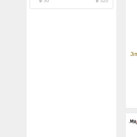
฿
30
฿
320