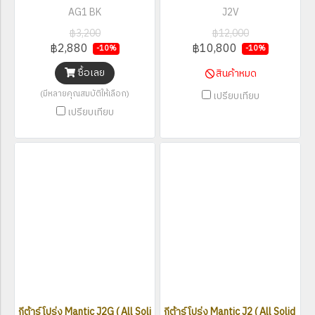
AG1 BK
J2V
฿3,200
฿12,000
฿2,880
฿10,800
-10%
-10%
ซื้อเลย
สินค้าหมด
(มีหลายคุณสมบัติให้เลือก)
เปรียบเทียบ
เปรียบเทียบ
กีต้าร์โปร่ง Mantic J2G ( All Solid )
กีต้าร์โปร่ง Mantic J2 ( All Solid )