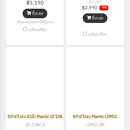
฿3,290
฿3,190
฿2,990
-9%
ซื้อเลย
ซื้อเลย
(มีหลายคุณสมบัติให้เลือก)
เปรียบเทียบ
เปรียบเทียบ
กีต้าร์โปร่ง 41นิ้ว Mantic GT10AC R (Solid Top)
กีต้าร์โปร่ง Mantic LXM1C
GT-10AC R
LXM1C BK