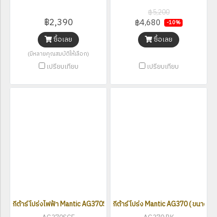
฿5,200
฿2,390
฿4,680
-10%
ซื้อเลย
ซื้อเลย
(มีหลายคุณสมบัติให้เลือก)
เปรียบเทียบ
เปรียบเทียบ
กีต้าร์โปร่งไฟฟ้า Mantic AG370SCE ( Solid Top ) ขนาด 41 นิ้ว
กีต้าร์โปร่ง Mantic AG370 ( ขนาด 41 น