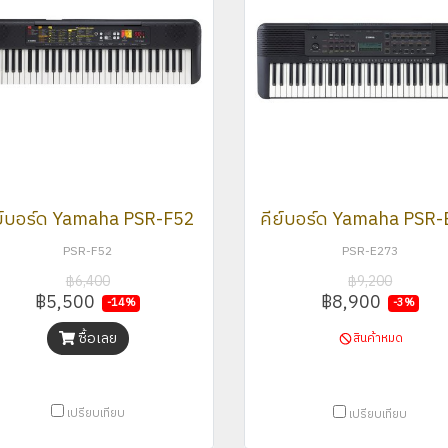
ย์บอร์ด Yamaha PSR-F52
PSR-F52
PSR-E273
฿6,400
฿9,200
฿5,500
฿8,900
-14%
-3%
ซื้อเลย
สินค้าหมด
เปรียบเทียบ
เปรียบเทียบ