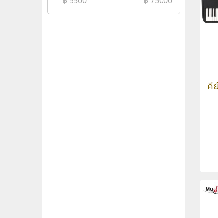
฿
5500
฿
75000