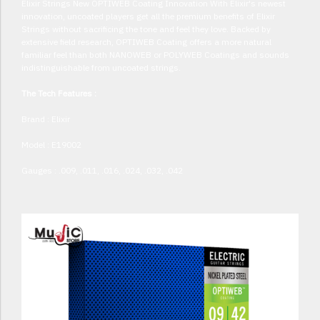
Elixir Strings New OPTIWEB Coating Innovation With Elixir's newest
innovation, uncoated players get all the premium benefits of Elixir
Strings without sacrificing the tone and feel they love. Backed by
extensive field research, OPTIWEB Coating offers a more natural
familiar feel than both NANOWEB or POLYWEB Coatings and sounds
indistinguishable from uncoated strings.
The Tech Features :
Brand : Elixir
Model : E19002
Gauges : .009, .011, .016, .024, .032, .042