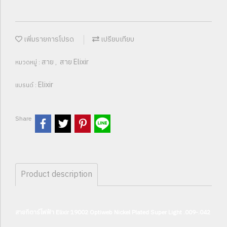
เพิ่มรายการโปรด
เปรียบเทียบ
สาย
สาย Elixir
หมวดหมู่ :
,
Elixir
แบรนด์ :
Share
Product description
สายกีตาร์ไฟฟ้า Elixir 19002 Optiweb Nickel Plated Super Light .009-.042