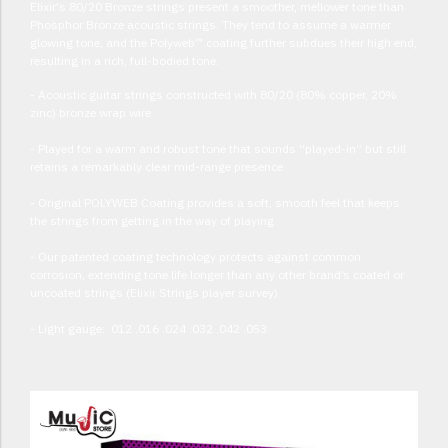
Elixir's 80/20 Bronze strings present a smoother, mellower tone than
Phosphor Bronze acoustic strings. They tend to assume a warmer
glowing tone, and the Polyweb™ coating further subdues their high end,
resulting in a rich, full-bodied tone.
- Acoustic guitar strings constructed with 80/20 (80% copper, 20%
zinc) bronze wrap wire
- Played for a warm and robust tone that sounds “played-in” but still
retains a remarkably clear mid-range presence
- Original POLYWEB Coating provides a soft, smooth feel that keeps
the strings from getting in the way of playing
- Our patented coating technology protects against common
corrosion, extending tone life longer than any other brand’s coated or
uncoated strings (Elixir Strings player survey)
- Light gauge: .012 .016 .024 .032 .042 .053