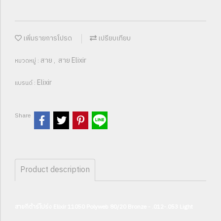
เพิ่มรายการโปรด
เปรียบเทียบ
สาย
สาย Elixir
หมวดหมู่ :
,
Elixir
แบรนด์ :
Share
Product description
สายกีต้าร์โปร่ง Elixir 11050 Polyweb 80/20 Bronze - .012-.053 Light