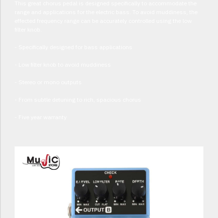
This great chorus pedal is designed specifically to accommodate the
range and applications for the electric bass. To avoid muddiness, the
effected frequency range can be accurately controlled using the low
filter knob.
- Specifically designed for bass applications
- Low filter knob to avoid muddiness
- Stereo or mono outputs
- From subtle detuning to rich, spacious chorus
- Five year warranty