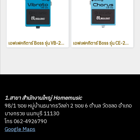
เอฟเฟคกีตาร์ Boss รุ่น VB-2W Waza Craft Vibrato
เอฟเฟคกีตาร์ Boss รุ่น CE-2W Waza Craft Chorus
1.สาขา สำนักงานใหญ่ Homemusic
98/1 ซอย หมู่บ้านธนากรวิลล่า 2 ซอย 6 ตำบล วัดชลอ อำเภอ
บางกรวย นนทบุรี 11130
โทร 062-4926790
Google Maps