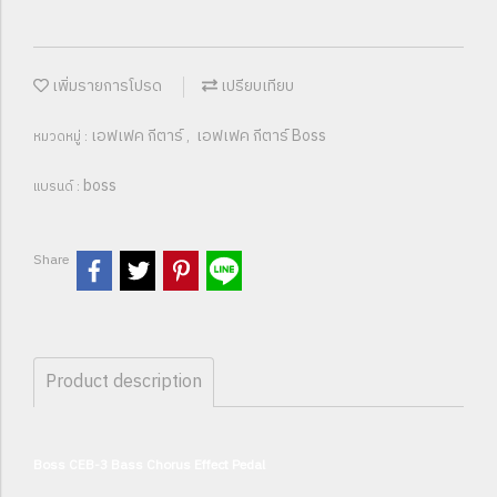
เพิ่มรายการโปรด
เปรียบเทียบ
เอฟเฟค กีตาร์
เอฟเฟค กีตาร์ Boss
หมวดหมู่ :
,
boss
แบรนด์ :
Share
Product description
Boss CEB-3 Bass Chorus Effect Pedal