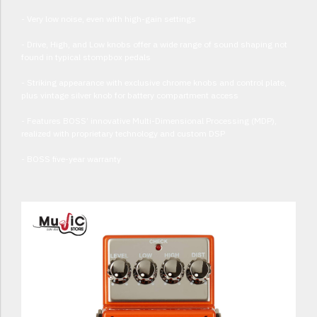
- Very low noise, even with high-gain settings
- Drive, High, and Low knobs offer a wide range of sound shaping not
found in typical stompbox pedals
- Striking appearance with exclusive chrome knobs and control plate,
plus vintage silver knob for battery compartment access
- Features BOSS’ innovative Multi-Dimensional Processing (MDP),
realized with proprietary technology and custom DSP
- BOSS five-year warranty