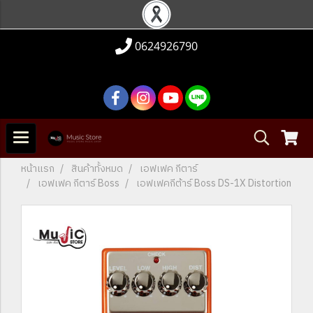
0624926790
หน้าแรก
สินค้าทั้งหมด
เอฟเฟค กีตาร์
เอฟเฟค กีตาร์ Boss
เอฟเฟคกีต้าร์ Boss DS-1X Distortion