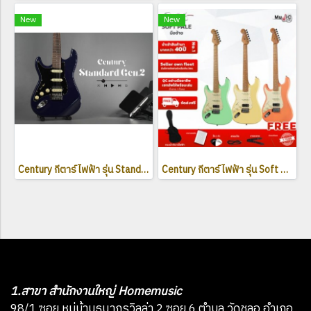
New
New
Century กีตาร์ไฟฟ้า รุ่น Standard Generation 2 series มือซ้าย
Century กีตาร์ไฟฟ้า รุ่น Soft pale series รุ่นใหม่ล่าสุด คอเผา
1.สาขา สำนักงานใหญ่ Homemusic
98/1 ซอย หมู่บ้านธนากรวิลล่า 2 ซอย 6 ตำบล วัดชลอ อำเภอ