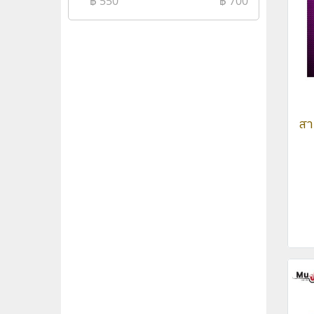
฿
550
฿
700
สา