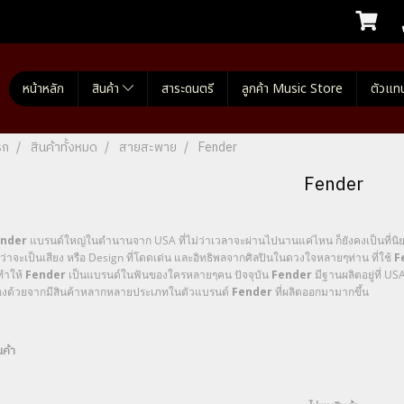
หน้าหลัก
สินค้า
สาระดนตรี
ลูกค้า Music Store
ตัวแท
รก
สินค้าทั้งหมด
สายสะพาย
Fender
Fender
nder
แบรนด์ใหญ่ในตำนานจาก USA ที่ไม่ว่าเวลาจะผ่านไปนานแค่ไหน ก็ยังคงเป็นที่นิยมอ
จะเป็นเสียง หรือ Design ที่โดดเด่น และอิทธิพลจากศิลปินในดวงใจหลายๆท่าน ที่ใช้
F
ำให้
Fender
เป็นแบรนด์ในฟันของใครหลายๆคน ปัจจุบัน
Fender
มีฐานผลิตอยู่ที่ U
ด้วยจากมีสินค้าหลากหลายประเภทในตัวแบรนด์
Fender
ที่ผลิตออกมามากขึ้น
นค้า