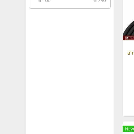
฿
100
฿
790
New