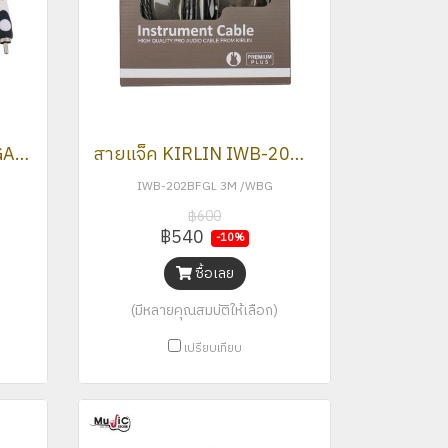
สายสัญญาณ KIRLIN LGA-508
สายแจ็ค KIRLIN IWB-202BFGL
IWB-202BFGL 3M /WBG
฿600
฿540
-10%
ซื้อเลย
(มีหลายคุณสมบัติให้เลือก)
เปรียบเทียบ