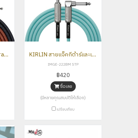
สายแจ็คกีตาร์KIRLIN Gradient ทนทานสวยงาม รุ่นใหม่ล่าสุด2026
KIRLIN สายแจ็คกีต้าร์และเบสเรืองแสง เสียงใส และทนทานกว่าเดิม
IMGE-222BM STP
฿420
ซื้อเลย
(มีหลายคุณสมบัติให้เลือก)
เปรียบเทียบ