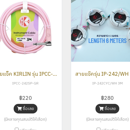
สายแจ็ค KIRLIN รุ่น IPCC-242 3M 6M สีพาสเทล 6สี
IPCC-242SP-GR
IP-242CYC/WH 3M
฿220
฿280
ซื้อเลย
ซื้อเลย
(มีหลายคุณสมบัติให้เลือก)
(มีหลายคุณสมบัติให้เลือก)