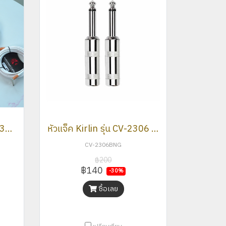
สายแจ๊ครุ่น IP-242/WH 3M/6M รุ่นใหม่
หัวแจ็ค Kirlin รุ่น CV-2306 x2P
CV-2306BNG
฿200
฿140
-30%
ซื้อเลย