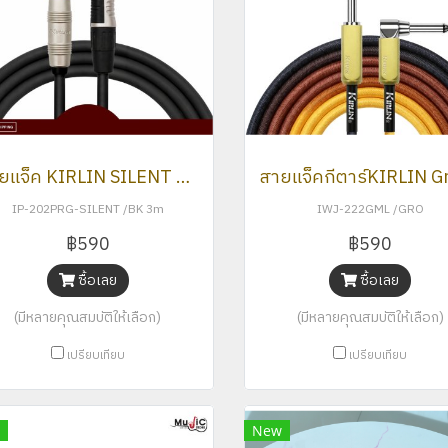
สายแจ็ค KIRLIN SILENT 2026 รุ่นพิเศษช่วยตัดเสียงจี่
IP-202PRG-SILENT /BK 3m
IWJ-222GML /GRO
฿590
฿590
ซื้อเลย
ซื้อเลย
(มีหลายคุณสมบัติให้เลือก)
(มีหลายคุณสมบัติให้เลือก)
เปรียบเทียบ
เปรียบเทียบ
New