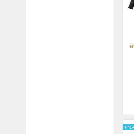
ส
Pre-